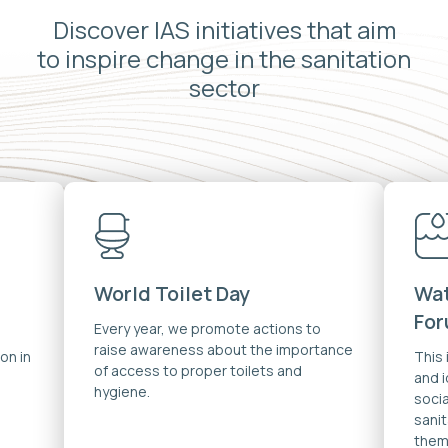
Discover IAS initiatives that aim
to inspire change in the sanitation
sector
World Toilet Day
Wat
Fo
Every year, we promote actions to
raise awareness about the importance
on in
This
of access to proper toilets and
and 
hygiene.
soci
sanit
them