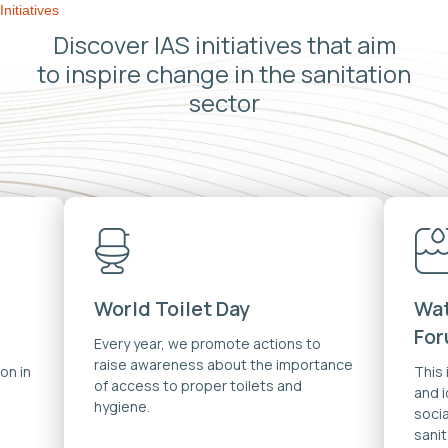
Initiatives
Discover IAS initiatives that aim
to inspire change in the sanitation
sector
World Toilet Day
Wat
Fo
Every year, we promote actions to
raise awareness about the importance
on in
This
of access to proper toilets and
and 
hygiene.
soci
sanit