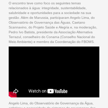
O encontro teve como foco os seguintes temas
relacionados à água: integridade, sustentabilidade,
salubridade e oportunidades para a sociedade na sua
gestão. Além de Marussia, participaram Angelo Lima, do
Observatório de Governança das Águas, Caetano
Scannavino, do Projeto Saúde e Alegria e, na moderação,
Pedro Ivo Batista, presidente da Associação Alternativa
Terrazul, conselheiro do Conama (Conselho Nacional do
Meio Ambiente) e membro da Coordenação do FBOMS.
Angelo Lima, do Observatório de Governança da Água,
enfatizou a necessidade de sistemas de governança das