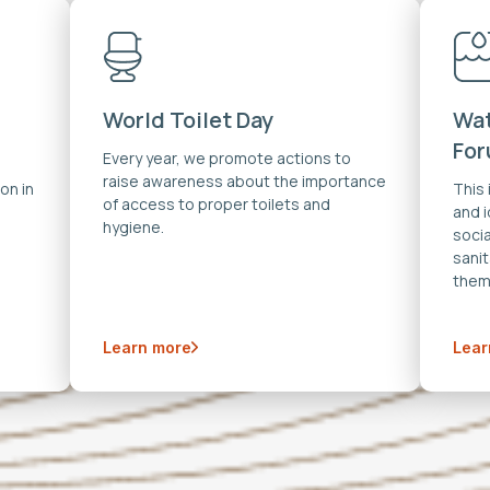
World Toilet Day
Wat
Fo
Every year, we promote actions to
raise awareness about the importance
on in
This
of access to proper toilets and
and 
hygiene.
soci
sanit
them
Learn more
Lear