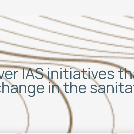
er IAS initiatives t
change in the sanit