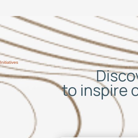
Initiatives
Discov
to inspire 