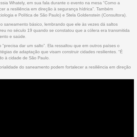
russia Whately, em sua fala durante o evento na mesa “Como a
cer a resiliência em direção à segurança hídrica”. Também
logia e Política de São Paulo) e Stela Goldenstein (Consultora).
 do saneamento básico, lembrando que ele às vezes dá saltos
rreu no século 19 quando se constatou que a cólera era transmitida
ento e saúde.
precisa dar um salto”. Ela ressaltou que em outros países o
égias de adaptação que visam construir cidades resilientes. “É
ndo à cidade de São Paulo.
orialidade do saneamento podem fortalecer a resiliência em direção