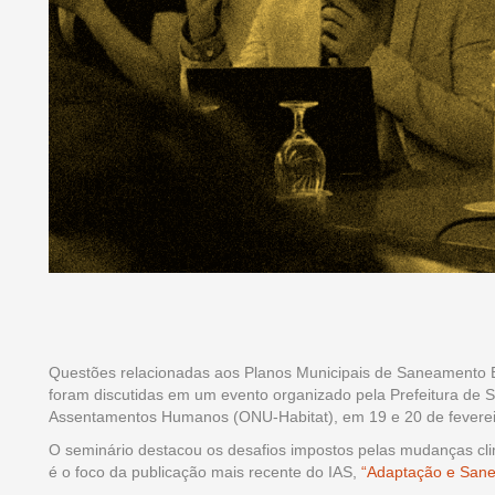
Questões relacionadas aos Planos Municipais de Saneamento 
foram discutidas em um evento organizado pela Prefeitura de
Assentamentos Humanos (ONU-Habitat), em 19 e 20 de feverei
O seminário destacou os desafios impostos pelas mudanças cl
é o foco da publicação mais recente do IAS,
“Adaptação e Sanea