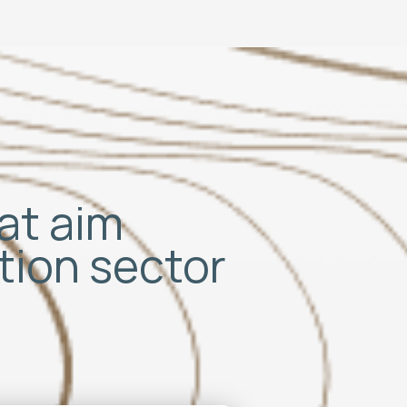
hat aim
ation sector