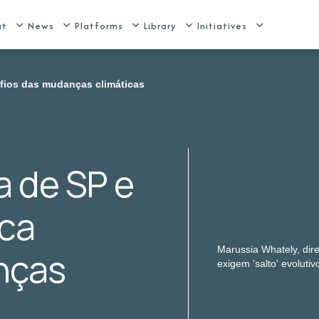
ut
News
Platforms
Library
Initiatives
afios das mudanças climáticas
a de SP e
ca
Marussia Whately, dir
nças
exigem 'salto' evolut