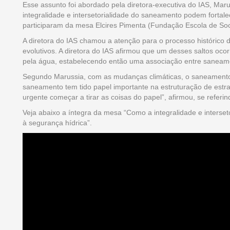
Esse assunto foi abordado pela diretora-executiva do IAS, Ma
integralidade e intersetorialidade do saneamento podem fortale
participaram da mesa Elcires Pimenta (Fundação Escola de Socio
A diretora do IAS chamou a atenção para o processo histórico
evolutivos. A diretora do IAS afirmou que um desses saltos oco
pela água, estabelecendo então uma associação entre saneam
Segundo Marussia, com as mudanças climáticas, o saneamento “
saneamento tem tido papel importante na estruturação de estrat
urgente começar a tirar as coisas do papel”, afirmou, se referi
Veja abaixo a íntegra da mesa “Como a integralidade e interset
à segurança hídrica”.