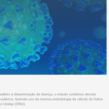
asileiro à disseminação da doença, o estudo combinou dezoito
brasileiros, fazendo uso da mesma metodologia de cálculo do Índice
s Unidas (ONU).