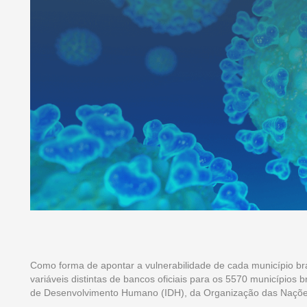
Como forma de apontar a vulnerabilidade de cada município br
variáveis distintas de bancos oficiais para os 5570 municípios 
de Desenvolvimento Humano (IDH), da Organização das Naçõe