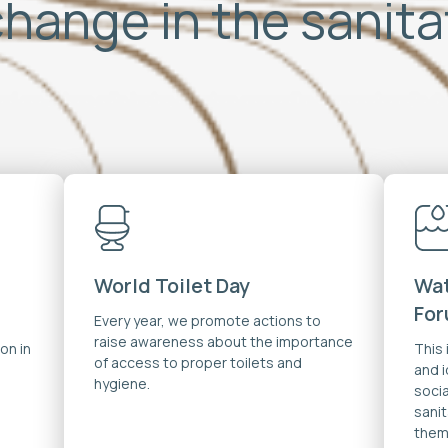
change in the sanit
World Toilet Day
Wat
Fo
Every year, we promote actions to
raise awareness about the importance
on in
This
of access to proper toilets and
and 
hygiene.
soci
sanit
them