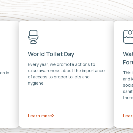
World Toilet Day
Wat
Fo
Every year, we promote actions to
raise awareness about the importance
on in
This
of access to proper toilets and
and 
hygiene.
soci
sanit
them
Learn more
Lear