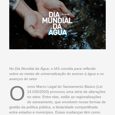
No Dia Mundial da Água, o IAS convida para reflexão
sobre as metas de universalização do acesso à água e os
avanços do setor
O
novo Marco Legal do Saneamento Básico (Lei
14.026/2020) provocou uma série de alterações
no setor. Entre elas, estão as regionalizações
do saneamento, que envolvem novas formas de
gestão da política pública, a titularidade compartilhada
entre estados e municípios. Essas mudanças têm como