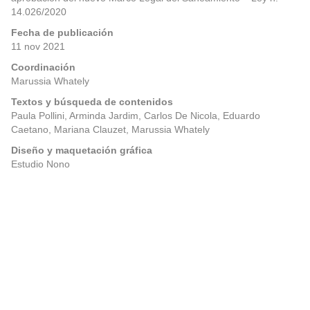
14.026/2020
Fecha de publicación
11 nov 2021
Coordinación
Marussia Whately
Textos y búsqueda de contenidos
Paula Pollini, Arminda Jardim, Carlos De Nicola, Eduardo
Caetano, Mariana Clauzet, Marussia Whately
Diseño y maquetación gráfica
Estudio Nono
Posts
Anterior
Próximo
navigation