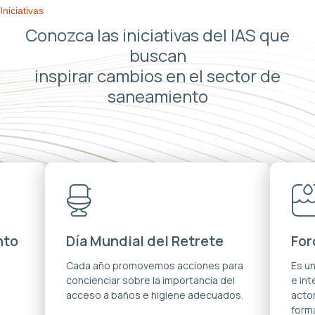
Iniciativas
Conozca las iniciativas del IAS que
buscan
inspirar cambios en el sector de
saneamiento
nto
Día Mundial del Retrete
For
s
Cada año promovemos acciones para
Es u
concienciar sobre la importancia del
e in
acceso a baños e higiene adecuados.
acto
forma