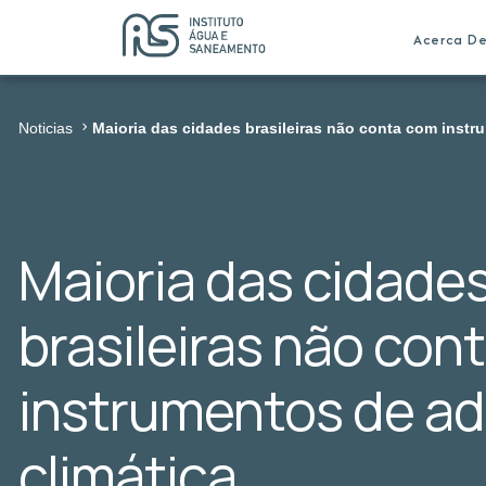
Acerca D
Noticias
Maioria das cidades brasileiras não conta com instr
Maioria das cidade
brasileiras não con
instrumentos de a
climática