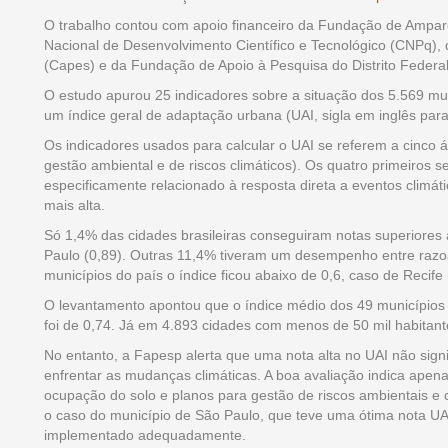
O trabalho contou com apoio financeiro da Fundação de Ampar
Nacional de Desenvolvimento Científico e Tecnológico (CNPq),
(Capes) e da Fundação de Apoio à Pesquisa do Distrito Federa
O estudo apurou 25 indicadores sobre a situação dos 5.569 mun
um índice geral de adaptação urbana (UAI, sigla em inglês par
Os indicadores usados para calcular o UAI se referem a cinco á
gestão ambiental e de riscos climáticos). Os quatro primeiros
especificamente relacionado à resposta direta a eventos climátic
mais alta.
Só 1,4% das cidades brasileiras conseguiram notas superiores a 0
Paulo (0,89). Outras 11,4% tiveram um desempenho entre razoá
municípios do país o índice ficou abaixo de 0,6, caso de Recife 
O levantamento apontou que o índice médio dos 49 municípios 
foi de 0,74. Já em 4.893 cidades com menos de 50 mil habitantes
No entanto, a Fapesp alerta que uma nota alta no UAI não sig
enfrentar as mudanças climáticas. A boa avaliação indica apen
ocupação do solo e planos para gestão de riscos ambientais e
o caso do município de São Paulo, que teve uma ótima nota U
implementado adequadamente.