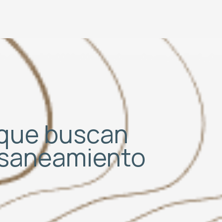
S que buscan
e saneamiento