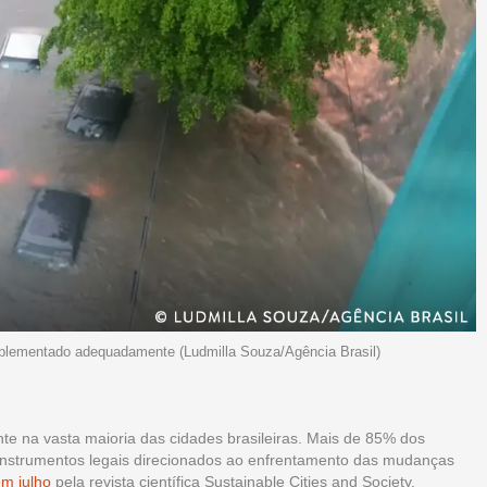
plementado adequadamente (Ludmilla Souza/Agência Brasil)
te na vasta maioria das cidades brasileiras. Mais de 85% dos
 instrumentos legais direcionados ao enfrentamento das mudanças
m julho
pela revista científica Sustainable Cities and Society.