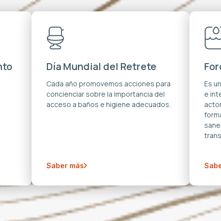
nto
Día Mundial del Retrete
For
s
Cada año promovemos acciones para
Es u
concienciar sobre la importancia del
e in
acceso a baños e higiene adecuados.
acto
forma
sane
trans
Saber más
Sabe