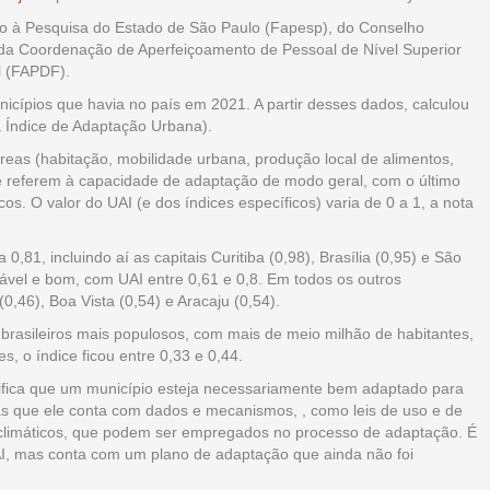
o à Pesquisa do Estado de São Paulo (Fapesp), do Conselho
 da Coordenação de Aperfeiçoamento de Pessoal de Nível Superior
l (FAPDF).
icípios que havia no país em 2021. A partir desses dados, calculou
a Índice de Adaptação Urbana).
reas (habitação, mobilidade urbana, produção local de alimentos,
 se referem à capacidade de adaptação de modo geral, com o último
os. O valor do UAI (e dos índices específicos) varia de 0 a 1, a nota
,81, incluindo aí as capitais Curitiba (0,98), Brasília (0,95) e São
vel e bom, com UAI entre 0,61 e 0,8. Em todos os outros
(0,46), Boa Vista (0,54) e Aracaju (0,54).
brasileiros mais populosos, com mais de meio milhão de habitantes,
, o índice ficou entre 0,33 e 0,44.
nifica que um município esteja necessariamente bem adaptado para
as que ele conta com dados e mecanismos, , como leis de uso e de
 climáticos, que podem ser empregados no processo de adaptação. É
AI, mas conta com um plano de adaptação que ainda não foi