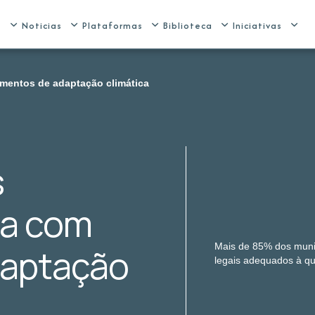
e
Noticias
Plataformas
Biblioteca
Iniciativas
umentos de adaptação climática
s
ta com
Mais de 85% dos munic
daptação
legais adequados à q