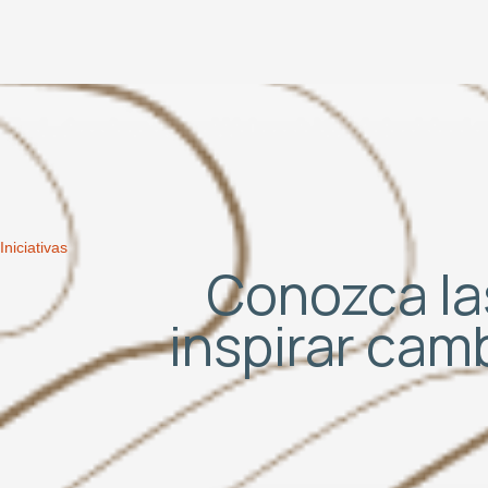
Iniciativas
Conozca las
inspirar cam