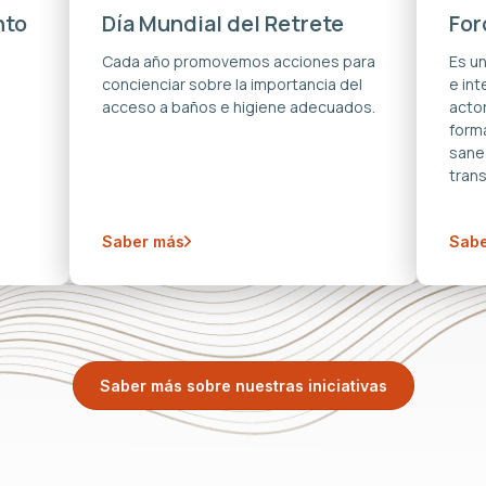
nto
Día Mundial del Retrete
For
s
Cada año promovemos acciones para
Es u
concienciar sobre la importancia del
e in
acceso a baños e higiene adecuados.
acto
forma
sane
trans
Saber más
Sabe
Saber más sobre nuestras iniciativas