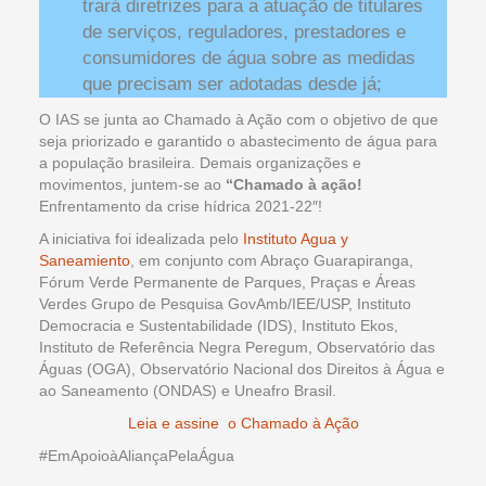
trará diretrizes para a atuação de titulares
de serviços, reguladores, prestadores e
consumidores de água sobre as medidas
que precisam ser adotadas desde já;
O IAS se junta ao Chamado à Ação com o objetivo de que
seja priorizado e garantido o abastecimento de água para
a população brasileira. Demais organizações e
movimentos, juntem-se ao
“Chamado à ação!
Enfrentamento da crise hídrica 2021-22″!
A iniciativa foi idealizada pelo
Instituto Agua y
Saneamiento
, em conjunto com Abraço Guarapiranga,
Fórum Verde Permanente de Parques, Praças e Áreas
Verdes Grupo de Pesquisa GovAmb/IEE/USP, Instituto
Democracia e Sustentabilidade (IDS), Instituto Ekos,
Instituto de Referência Negra Peregum, Observatório das
Águas (OGA), Observatório Nacional dos Direitos à Água e
ao Saneamento (ONDAS) e Uneafro Brasil.
Leia e assine o Chamado à Ação
#EmApoioàAliançaPelaÁgua