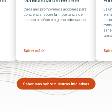
nto
Día Mundial del Retrete
For
s
Cada año promovemos acciones para
Es u
concienciar sobre la importancia del
e in
acceso a baños e higiene adecuados.
acto
forma
sane
trans
Saber más
Sabe
Saber más sobre nuestras iniciativas