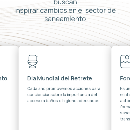
buscan
inspirar cambios en el sector de
saneamiento
nto
Día Mundial del Retrete
For
s
Cada año promovemos acciones para
Es u
concienciar sobre la importancia del
e in
acceso a baños e higiene adecuados.
acto
forma
sane
trans