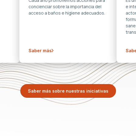
s
Cada año promovemos acciones para
Es u
concienciar sobre la importancia del
e in
acceso a baños e higiene adecuados.
acto
forma
sane
trans
Saber más
Sabe
Saber más sobre nuestras iniciativas