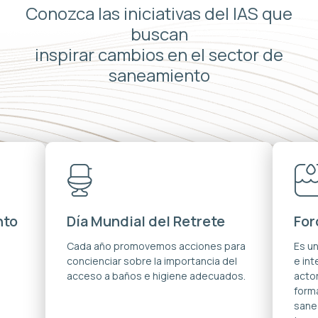
Conozca las iniciativas del IAS que
buscan
inspirar cambios en el sector de
saneamiento
nto
Día Mundial del Retrete
For
s
Cada año promovemos acciones para
Es u
concienciar sobre la importancia del
e in
acceso a baños e higiene adecuados.
acto
forma
sane