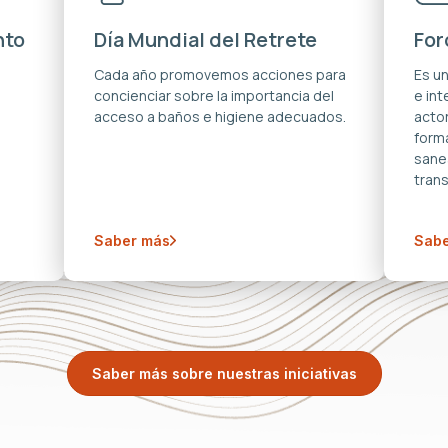
nto
Día Mundial del Retrete
For
s
Cada año promovemos acciones para
Es u
concienciar sobre la importancia del
e in
acceso a baños e higiene adecuados.
acto
forma
sane
trans
Saber más
Sabe
Saber más sobre nuestras iniciativas