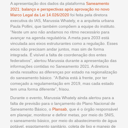
A apresentação dos dados da plataforma
Saneamento
2021: balanço e perspectivas após aprovação no novo
Marco Legal da Lei 14.026/2020
foi feita pela diretora
executiva do IAS, Marussia Whately, e a arquiteta urbana
Paula Pollini, que também compõem a equipe do instituto.
“Neste um ano não andamos no ritmo necessário para
avançar na agenda regulatória. A meta para 2033 está
vinculada aos eixos estruturantes como a regulação. Esses
eixos não precisam andar juntos, mas sim de forma
integrada. É visível a falta de coordenação dos entes
federativos”, alertou Marussia durante a apresentação das
informações contidas no Saneamento 2021. A diretora
ainda ressaltou as diferenças por estado na regionalização
do saneamento básico. “A Bahia está à frente, por ter
começado a regulamentação em 2019, mas cada estado
tem uma forma diferente”, frisou.
Durante o evento, Marussia Whately ainda alertou para a
falta de previsão para o lançamento do Plano Nacional de
Saneamento Básico, o
Plansab
, que é o órgão responsável
em planejar, monitorar e definir metas, por meio do SNIS,
o saneamento básico, por meio do abastecimento de água
potável, esgotamento sanitário, coleta de lixo e manejo de