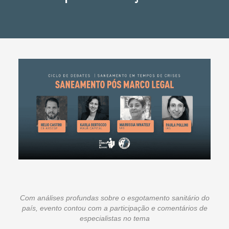
Com análises profundas sobre o esgotamento sanitário do
país, evento contou com a participação e comentários de
especialistas no tema