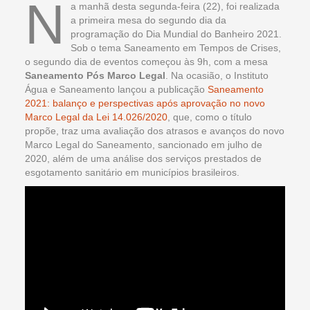
N
a manhã desta segunda-feira (22), foi realizada
a primeira mesa do segundo dia da
programação do Dia Mundial do Banheiro 2021.
Sob o tema Saneamento em Tempos de Crises,
o segundo dia de eventos começou às 9h, com a mesa
Saneamento Pós Marco Legal
. Na ocasião, o Instituto
Água e Saneamento lançou a publicação
Saneamento
2021: balanço e perspectivas após aprovação no novo
Marco Legal da Lei 14.026/2020
, que, como o título
propõe, traz uma avaliação dos atrasos e avanços do novo
Marco Legal do Saneamento, sancionado em julho de
2020, além de uma análise dos serviços prestados de
esgotamento sanitário em municípios brasileiros.