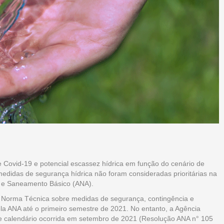
e Covid-19 e potencial escassez hídrica em função do cenário de
edidas de segurança hídrica não foram consideradas prioritárias na
s e Saneamento Básico (ANA).
 a Norma Técnica sobre medidas de segurança, contingência e
ela ANA até o primeiro semestre de 2021. No entanto, a Agência
e calendário ocorrida em setembro de 2021 (Resolução ANA n° 105