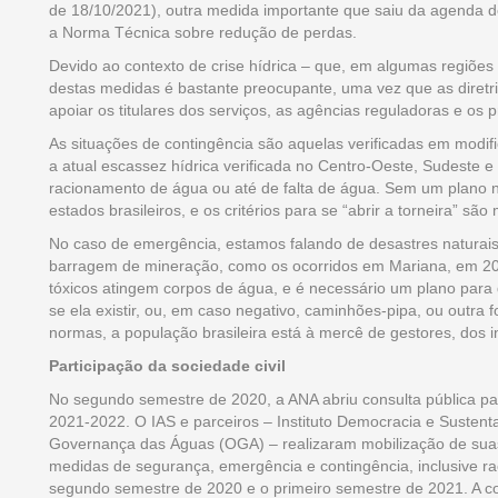
de 18/10/2021), outra medida importante que saiu da agenda d
a Norma Técnica sobre redução de perdas.
Devido ao contexto de crise hídrica – que, em algumas regiões
destas medidas é bastante preocupante, uma vez que as diretr
apoiar os titulares dos serviços, as agências reguladoras e os 
As situações de contingência são aquelas verificadas em modi
a atual escassez hídrica verificada no Centro-Oeste, Sudeste e
racionamento de água ou até de falta de água. Sem um plano n
estados brasileiros, e os critérios para se “abrir a torneira” são
No caso de emergência, estamos falando de desastres naturai
barragem de mineração, como os ocorridos em Mariana, em 20
tóxicos atingem corpos de água, e é necessário um plano para
se ela existir, ou, em caso negativo, caminhões-pipa, ou outr
normas, a população brasileira está à mercê de gestores, dos 
Participação da sociedade civil
No segundo semestre de 2020, a ANA abriu consulta pública pa
2021-2022. O IAS e parceiros – Instituto Democracia e Sustent
Governança das Águas (OGA) – realizaram mobilização de suas
medidas de segurança, emergência e contingência, inclusive r
segundo semestre de 2020 e o primeiro semestre de 2021. A con