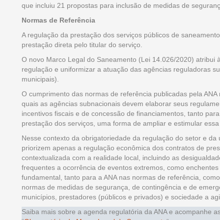
que incluiu 21 propostas para inclusão de medidas de seguranç
Normas de Referência
A regulação da prestação dos serviços públicos de saneamento b
prestação direta pelo titular do serviço.
O novo Marco Legal do Saneamento (Lei 14.026/2020) atribui à
regulação e uniformizar a atuação das agências reguladoras sub
municipais).
O cumprimento das normas de referência publicadas pela ANA n
quais as agências subnacionais devem elaborar seus regulamen
incentivos fiscais e de concessão de financiamentos, tanto pa
prestação dos serviços, uma forma de ampliar e estimular ess
Nesse contexto da obrigatoriedade da regulação do setor e da
priorizem apenas a regulação econômica dos contratos de pre
contextualizada com a realidade local, incluindo as desigualda
frequentes a ocorrência de eventos extremos, como enchentes 
fundamental, tanto para a ANA nas normas de referência, como 
normas de medidas de segurança, de contingência e de emergên
municípios, prestadores (públicos e privados) e sociedade a ag
Saiba mais sobre a agenda regulatória da ANA e acompanhe as