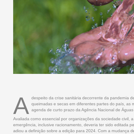
A
despeito da crise sanitária decorrente da pandemia d
queimadas e secas em diferentes partes do país, as m
agenda de curto prazo da Agência Nacional de Água
Avaliada como essencial por organizações da sociedade civil,
emergência, inclusive racionamento, deveria ter sido editada p
adiou a definição sobre a edição para 2024. Com a mudança d