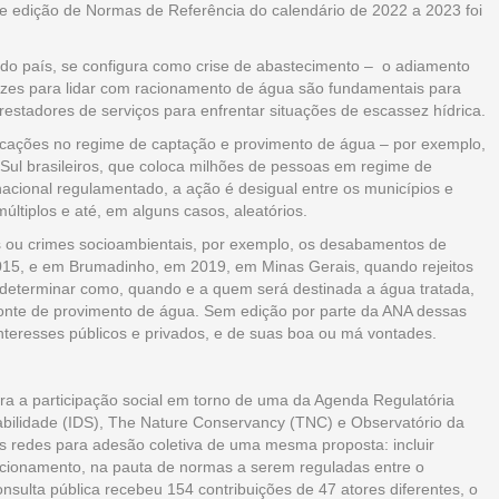
e edição de Normas de Referência do calendário de 2022 a 2023 foi
 do país, se configura como crise de abastecimento – o adiamento
izes para lidar com racionamento de água são fundamentais para
prestadores de serviços para enfrentar situações de escassez hídrica.
ficações no regime de captação e provimento de água – por exemplo,
 Sul brasileiros, que coloca milhões de pessoas em regime de
acional regulamentado, a ação é desigual entre os municípios e
 múltiplos e até, em alguns casos, aleatórios.
s ou crimes socioambientais, por exemplo, os desabamentos de
15, e em Brumadinho, em 2019, em Minas Gerais, quando rejeitos
 determinar como, quando e a quem será destinada a água tratada,
a fonte de provimento de água. Sem edição por parte da ANA dessas
interesses públicos e privados, e de suas boa ou má vontades.
ra a participação social em torno de uma da Agenda Regulatória
abilidade (IDS), The Nature Conservancy (TNC) e Observatório da
 redes para adesão coletiva de uma mesma proposta: incluir
acionamento, na pauta de normas a serem reguladas entre o
sulta pública recebeu 154 contribuições de 47 atores diferentes, o