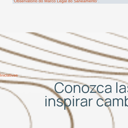
“
Observatório do Marco Legal do Saneamento
“.
Iniciativas
Conozca las
inspirar cam