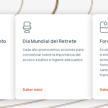
nto
Día Mundial del Retrete
For
s
Cada año promovemos acciones para
Es u
concienciar sobre la importancia del
e in
acceso a baños e higiene adecuados.
acto
forma
sane
trans
Saber más
Sabe