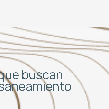
S que buscan
e saneamiento