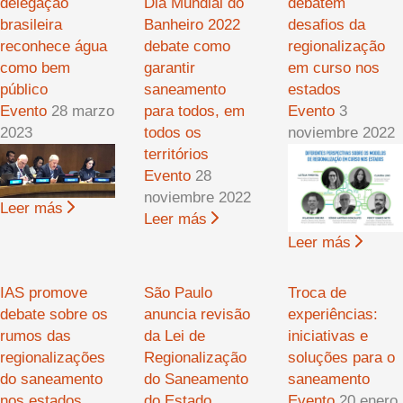
delegação
Dia Mundial do
debatem
brasileira
Banheiro 2022
desafios da
reconhece água
debate como
regionalização
como bem
garantir
em curso nos
público
saneamento
estados
Evento
28 marzo
para todos, em
Evento
3
2023
todos os
noviembre 2022
territórios
Evento
28
noviembre 2022
Leer más
Leer más
Leer más
IAS promove
São Paulo
Troca de
debate sobre os
anuncia revisão
experiências:
rumos das
da Lei de
iniciativas e
regionalizações
Regionalização
soluções para o
do saneamento
do Saneamento
saneamento
nos estados
do Estado
Evento
20 enero