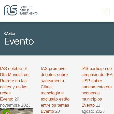
Voltar
Evento
IAS celebra el
IAS promove
IAS participa de
Día Mundial del
debates sobre
simpósio do IEA-
Retrete en las
saneamento.
USP sobre
calles y en las
Clima,
saneamento em
redes
tecnologia e
pequenos
Evento
29
exclusão estão
municípios
noviembre 2023
entre os temas
Evento
11
Evento
20
agosto 2023