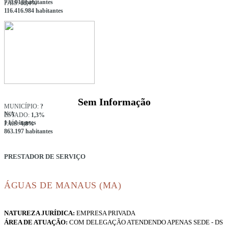
770.913 habitantes
PAÍS:
68,4%
116.416.984 habitantes
Sem Informação
MUNICÍPIO:
?
N/A
ESTADO:
1,3%
1 habitantes
PAÍS:
4,8%
863.197 habitantes
PRESTADOR DE SERVIÇO
ÁGUAS DE MANAUS (MA)
NATUREZA JURÍDICA:
EMPRESA PRIVADA
ÁREA DE ATUAÇÃO:
COM DELEGAÇÃO ATENDENDO APENAS SEDE - DS