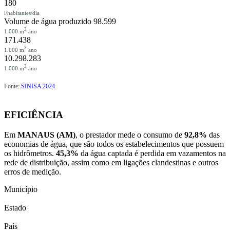
180
l/habitantes/dia
Volume de água produzido
98.599
3
1.000 m
ano
171.438
3
1.000 m
ano
10.298.283
3
1.000 m
ano
Fonte:
SINISA 2024
EFICIÊNCIA
Em
MANAUS (AM)
, o prestador mede o consumo de
92,8%
das
economias de água, que são todos os estabelecimentos que possuem
os hidrômetros.
45,3%
da água captada é perdida em vazamentos na
rede de distribuição, assim como em ligações clandestinas e outros
erros de medição.
Município
Estado
País