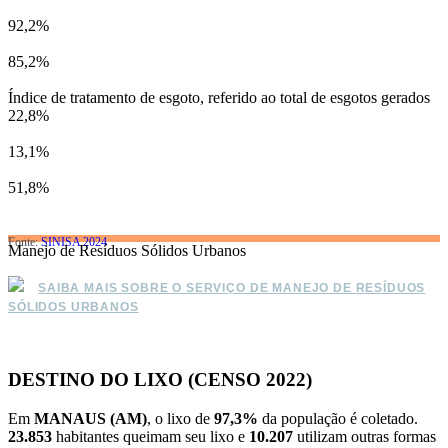
92,2%
85,2%
Índice de tratamento de esgoto, referido ao total de esgotos gerados
22,8%
13,1%
51,8%
Fonte:
SINISA 2024
Manejo de Resíduos Sólidos Urbanos
SAIBA MAIS SOBRE O SERVIÇO DE MANEJO DE RESÍDUOS
SÓLIDOS URBANOS
DESTINO DO LIXO (CENSO 2022)
Em
MANAUS (AM)
, o lixo de
97,3%
da população é coletado.
23.853
habitantes queimam seu lixo e
10.207
utilizam outras formas