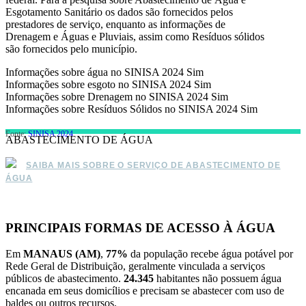
Esgotamento Sanitário os dados são fornecidos pelos
prestadores de serviço, enquanto as informações de
Drenagem e Águas e Pluviais, assim como Resíduos sólidos
são fornecidos pelo município.
Informações sobre água no SINISA 2024
Sim
Informações sobre esgoto no SINISA 2024
Sim
Informações sobre Drenagem no SINISA 2024
Sim
Informações sobre Resíduos Sólidos no SINISA 2024
Sim
Fonte:
SINISA 2024
ABASTECIMENTO DE ÁGUA
SAIBA MAIS SOBRE O SERVIÇO DE ABASTECIMENTO DE
ÁGUA
PRINCIPAIS FORMAS DE ACESSO À ÁGUA
Em
MANAUS (AM)
,
77%
da população recebe água potável por
Rede Geral de Distribuição, geralmente vinculada a serviços
públicos de abastecimento.
24.345
habitantes não possuem água
encanada em seus domicílios e precisam se abastecer com uso de
baldes ou outros recursos.