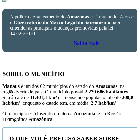
A política de saneamento do
Amazonas
está mudando. Acesse
o
Observatório do Marco Legal do Saneamento
para
entender as principais mudanças promovidas pela lei
14.026/2020.
Saiba mais →
SOBRE O MUNICÍPIO
Manaus
é um dos 62 municípios do estado do
Amazonas
, na
região Norte do país. O município possui
2.279.686 habitantes
.
Sua área é de
11.401,1 km²
e a densidade populacional é de
200,0
hab/km²
, enquanto o estado tem, em média,
2,7 hab/km²
.
O município está inserido no bioma
Amazônia
, e na Região
Hidrográfica
Amazônica
.
O QUE VOCÊ PRECISA SABER SOBRE