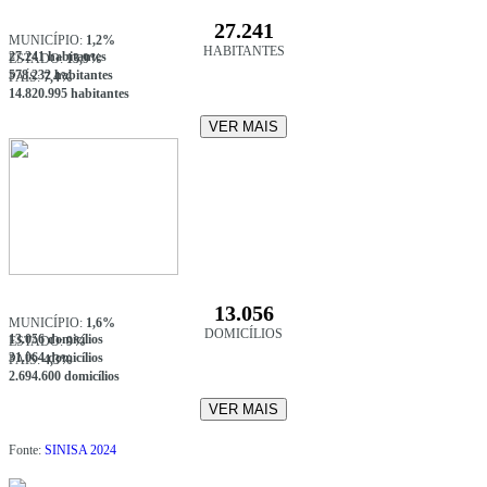
27.241
MUNICÍPIO:
1,2%
HABITANTES
27.241 habitantes
ESTADO:
13,9%
578.232 habitantes
PAÍS:
7,4%
14.820.995 habitantes
VER MAIS
13.056
MUNICÍPIO:
1,6%
DOMICÍLIOS
13.056 domicílios
ESTADO:
9%
31.064 domicílios
PAÍS:
4,3%
2.694.600 domicílios
VER MAIS
Fonte:
SINISA 2024