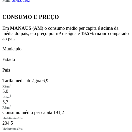
Fonte:
SINISA 2024
CONSUMO E PREÇO
Em
MANAUS (AM)
o consumo médio per capita é
acima
da
média do país, e o preço por m³ de água é
19,5% maior
comparado
ao país.
Município
Estado
País
Tarifa média de água
6,9
3
R$/m
5,0
3
R$/m
5,7
3
R$/m
Consumo médio per capita
191,2
l/habitantes/dia
204,5
l/habitantes/dia