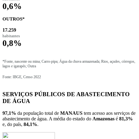
0,6%
OUTROS*
17.259
habitantes
0,8%
*Fonte, nascente ou mina; Carro-pipa; Água da chuva armazenada; Rios, açudes, córregos,
lagos e igarapés; Outra
Fonte: IBGE, Censo 2022
SERVIÇOS PÚBLICOS DE ABASTECIMENTO
DE ÁGUA
97,1%
da população total de
MANAUS
tem acesso aos serviços de
abastecimento de água. A média do estado do
Amazonas
é
81,3%
e, do país,
84,1%
.