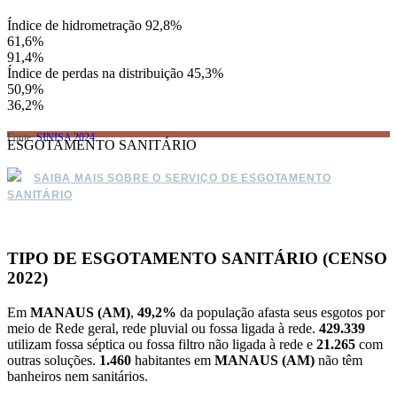
Índice de hidrometração
92,8%
61,6%
91,4%
Índice de perdas na distribuição
45,3%
50,9%
36,2%
Fonte:
SINISA 2024
ESGOTAMENTO SANITÁRIO
SAIBA MAIS SOBRE O SERVIÇO DE ESGOTAMENTO
SANITÁRIO
TIPO DE ESGOTAMENTO SANITÁRIO (CENSO
2022)
Em
MANAUS (AM)
,
49,2%
da população afasta seus esgotos por
meio de Rede geral, rede pluvial ou fossa ligada à rede.
429.339
utilizam fossa séptica ou fossa filtro não ligada à rede e
21.265
com
outras soluções.
1.460
habitantes em
MANAUS (AM)
não têm
banheiros nem sanitários.