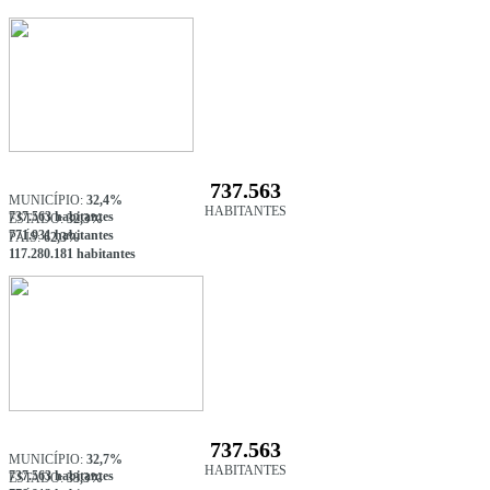
737.563
MUNICÍPIO:
32,4%
HABITANTES
737.563 habitantes
ESTADO:
32,3%
771.931 habitantes
PAÍS:
62,3%
117.280.181 habitantes
737.563
MUNICÍPIO:
32,7%
HABITANTES
737.563 habitantes
ESTADO:
33,3%