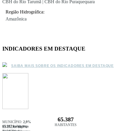
CBH do Rio Tarumã | CBH do Rio Puraquequara
Região Hidrográfica:
Amazônica
INDICADORES EM DESTAQUE
SAIBA MAIS SOBRE OS INDICADORES EM DESTAQUE
65.387
MUNICÍPIO:
2,9%
HABITANTES
65.387 habitantes
ESTADO:
18,7%