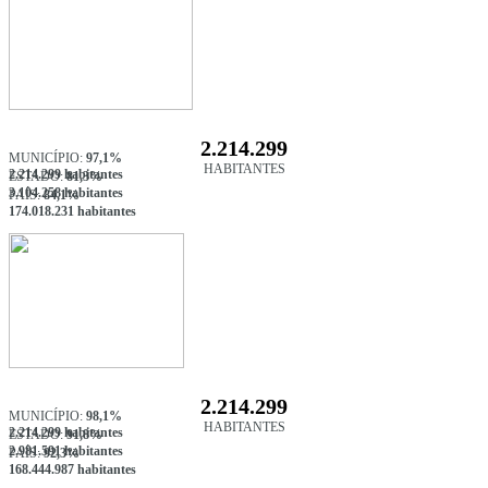
2.214.299
MUNICÍPIO:
97,1%
HABITANTES
2.214.299 habitantes
ESTADO:
81,3%
3.104.258 habitantes
PAÍS:
84,1%
174.018.231 habitantes
2.214.299
MUNICÍPIO:
98,1%
HABITANTES
2.214.299 habitantes
ESTADO:
91,8%
2.981.591 habitantes
PAÍS:
92,3%
168.444.987 habitantes